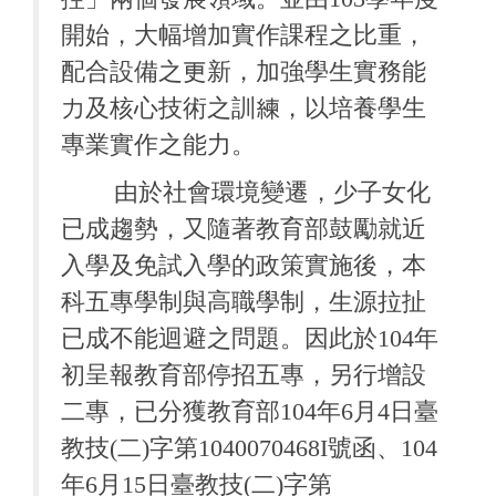
開始，大幅增加實作課程之比重，
配合設備之更新，加強學生實務能
力及核心技術之訓練，以培養學生
專業實作之能力。
由於社會環境變遷，少子女化
已成趨勢，又隨著教育部鼓勵就近
入學及免試入學的政策實施後，本
科五專學制與高職學制，生源拉扯
已成不能迴避之問題。因此於
104
年
初呈報教育部停招五專，另行增設
二專，已分獲教育部
104
年
6
月
4
日臺
教技
(
二
)
字第
1040070468I
號函、
104
年
6
月
15
日臺教技
(
二
)
字第