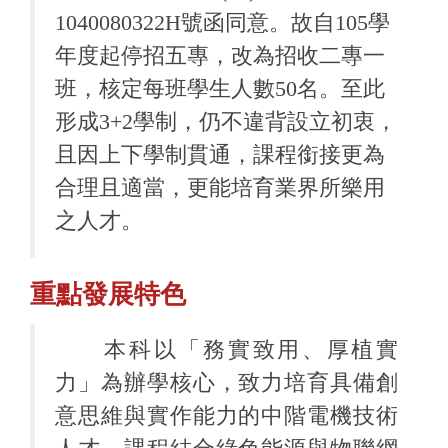
1040080322H
號函同意。故自
105
學
年度起停招五專，改為招收二專一
班，核定每班學生人數
50
名。至此
形成3+2學制，仍不違背設立初衷，
且因上下學制貫通，課程銜接更為
合理且適當，更能培育業界所樂用
之人才。
重點發展特色
本科以「務實致用、厚植實
力」為辦學核心，致力培育具備創
意思維與實作能力的中階電機技術