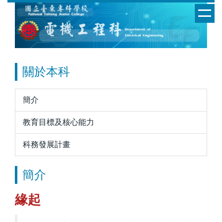
跳
到
主
要
內
容
關於本科
區
簡介
教育目標及核心能力
科務發展計畫
簡介
緣起