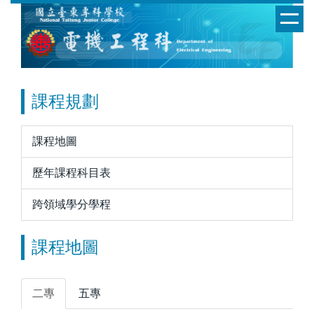
跳
到
主
要
內
容
課程規劃
區
課程地圖
歷年課程科目表
跨領域學分學程
課程地圖
二專
五專