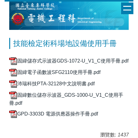
跳
到
主
要
內
容
技能檢定術科場地設備使用手冊
區
固緯儲存式示波器GDS-1072-U_V1_C使用手冊.pdf
固緯電子函數波SFG2110使用手冊.pdf
沛瑞科技PTA-32128中文說明書.pdf
固緯數位儲存示波器_GDS-1000-U_V1_C使用手
冊.pdf
GPD-3303D 電源供應器操作手冊.pdf
瀏覽數:
1437