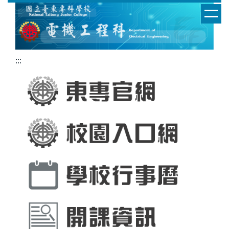
跳
到
主
要
內
:::
容
區